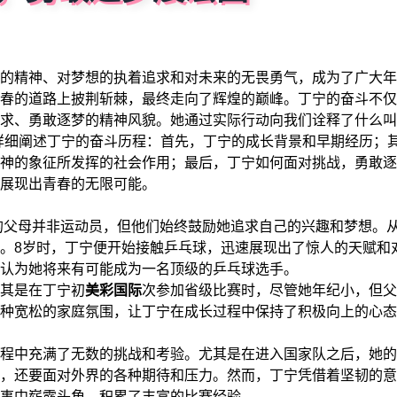
的精神、对梦想的执着追求和对未来的无畏勇气，成为了广大年
春的道路上披荆斩棘，最终走向了辉煌的巅峰。丁宁的奋斗不仅
求、勇敢逐梦的精神风貌。她通过实际行动向我们诠释了什么叫
详细阐述丁宁的奋斗历程：首先，丁宁的成长背景和早期经历；
神的象征所发挥的社会作用；最后，丁宁如何面对挑战，勇敢逐
展现出青春的无限可能。
她的父母并非运动员，但他们始终鼓励她追求自己的兴趣和梦想。
。8岁时，丁宁便开始接触乒乓球，迅速展现出了惊人的天赋和
认为她将来有可能成为一名顶级的乒乓球选手。
其是在丁宁初
美彩国际
次参加省级比赛时，尽管她年纪小，但父
种宽松的家庭氛围，让丁宁在成长过程中保持了积极向上的心态
程中充满了无数的挑战和考验。尤其是在进入国家队之后，她的
，还要面对外界的各种期待和压力。然而，丁宁凭借着坚韧的意
事中崭露头角，积累了丰富的比赛经验。