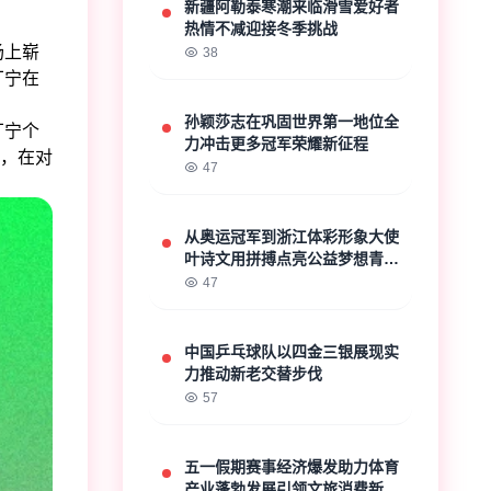
新疆阿勒泰寒潮来临滑雪爱好者
热情不减迎接冬季挑战
场上崭
38
丁宁在
孙颖莎志在巩固世界第一地位全
丁宁个
力冲击更多冠军荣耀新征程
，在对
47
从奥运冠军到浙江体彩形象大使
叶诗文用拼搏点亮公益梦想青春
之路
47
中国乒乓球队以四金三银展现实
力推动新老交替步伐
57
五一假期赛事经济爆发助力体育
产业蓬勃发展引领文旅消费新热