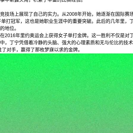
竞技场上展现了自己的实力。从2008年开始，她逐渐在国际赛
女子单打冠军，这也是她职业生涯中的重要突破。此后的几年里，
的地位。
在2016年里约奥运会上获得女子单打金牌。这一胜利不仅是对
中，丁宁凭借着冷静的头脑、强大的心理素质和无与伦比的技术
战胜了对手，赢得了那枚梦寐以求的金牌。